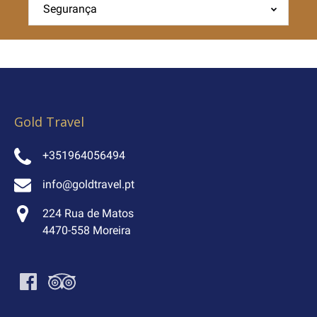
Segurança
Gold Travel
+351964056494
info@goldtravel.pt
224 Rua de Matos
4470-558 Moreira