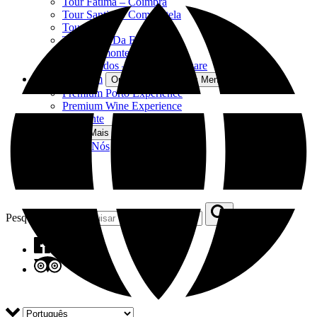
Tour Fátima – Coimbra
Tour Santiago Compostela
Tour Geres
Tour Serra Da Estrela
Tour Belmonte – Viseu
Tour Óbidos – Batalha – Nazare
Tours Premium
Open Tours Premium Menu
Premium Porto Experience
Premium Wine Experience
Cartão Presente
Mais
Open Mais Menu
Sobre Nós
Frota
FAQ
Contacte-nos
Pesquisar por: