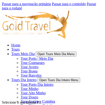
Passar para a navegação primária
Passar para o conteúdo
Passar
para o rodapé
Home
Tours
Tours Meio Dia
Open Tours Meio Dia Menu
Tour Porto | Meio Dia
Tour Guimaraes
Tour Aveiro
Tour Braga
Tour Barcelos
Tours Dia Inteiro
Open Tours Dia Inteiro Menu
Tour Porto Dia Inteiro
Tour Minho
Tour Alto Minho
Tour Douro
Tour Aveiro – Coimbra
Selecione o seu idioma
PT