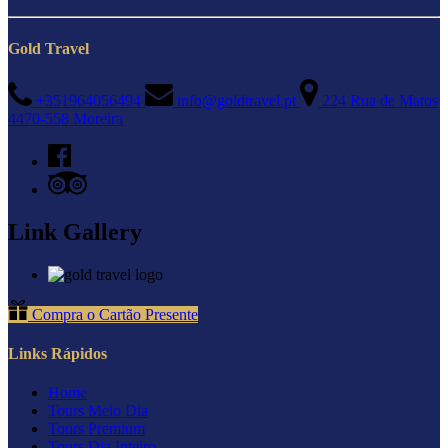
Gold Travel
+351964056494
info@goldtravel.pt
224 Rua de Matos
4470-558 Moreira
Link Gallery
Compra o Cartão Presente
Links Rápidos
Home
Tours Meio Dia
Tours Premium
Tours Dia Inteiro